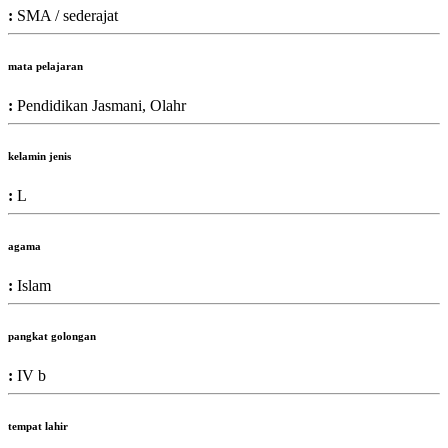
:
SMA / sederajat
mata pelajaran
:
Pendidikan Jasmani, Olahr
kelamin jenis
:
L
agama
:
Islam
pangkat golongan
:
IV b
tempat lahir