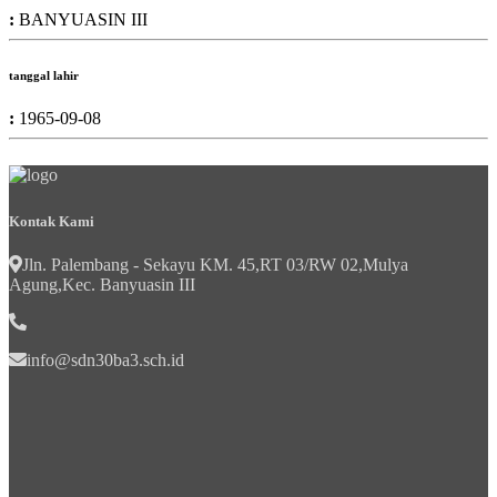
:
BANYUASIN III
tanggal lahir
:
1965-09-08
Kontak Kami
Jln. Palembang - Sekayu KM. 45,RT 03/RW 02,Mulya
Agung,Kec. Banyuasin III
info@sdn30ba3.sch.id