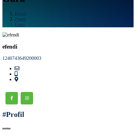
Home
Pages
Guru
efendi
1240743649200003
#Profil
nama