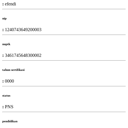
:
efendi
nip
:
1240743649200003
nuptk
:
3461745648300002
tahun sertifikasi
:
0000
status
:
PNS
pendidikan