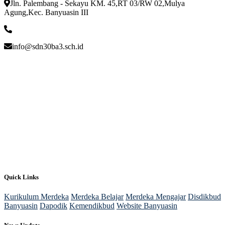
Jln. Palembang - Sekayu KM. 45,RT 03/RW 02,Mulya
Agung,Kec. Banyuasin III
info@sdn30ba3.sch.id
Quick Links
Kurikulum Merdeka
Merdeka Belajar
Merdeka Mengajar
Disdikbud
Banyuasin
Dapodik
Kemendikbud
Website Banyuasin