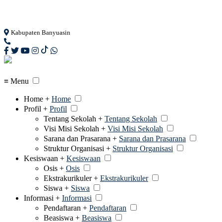
Loading...
Kabupaten Banyuasin
≡ Menu
Home +
Home
Profil +
Profil
Tentang Sekolah +
Tentang Sekolah
Visi Misi Sekolah +
Visi Misi Sekolah
Sarana dan Prasarana +
Sarana dan Prasarana
Struktur Organisasi +
Struktur Organisasi
Kesiswaan +
Kesiswaan
Osis +
Osis
Ekstrakurikuler +
Ekstrakurikuler
Siswa +
Siswa
Informasi +
Informasi
Pendaftaran +
Pendaftaran
Beasiswa +
Beasiswa